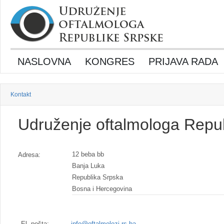
NASLOVNA
KONGRES
PRIJAVA RADA
Kontakt
Udruženje oftalmologa Repu
12 beba bb
Adresa:
Banja Luka
Republika Srpska
Bosna i Hercegovina
El. pošta:
info@oftalmolozi.rs.ba