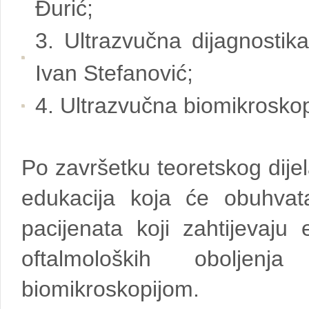
Đurić;
3. Ultrazvučna dijagnostika
Ivan Stefanović;
4. Ultrazvučna biomikroskop
Po završetku teoretskog dije
edukacija koja će obuhvata
pacijenata koji zahtijevaju 
oftalmoloških oboljenj
biomikroskopijom.