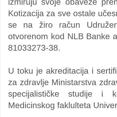
izmiruju svoje obaveze prem
Kotizacija za sve ostale uče
se na žiro račun Udružen
otvorenom kod NLB Banke a.d
81033273-38.
U toku je akreditacija i sert
za zdravlje Ministarstva zdrav
specijalističke studije i 
Medicinskog faklulteta Univer