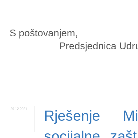
S poštovanjem,
Predsjednica Udr
29.12.2021
Rješenje Mi
socijalne zaš