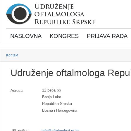
NASLOVNA
KONGRES
PRIJAVA RADA
Kontakt
Udruženje oftalmologa Repu
12 beba bb
Adresa:
Banja Luka
Republika Srpska
Bosna i Hercegovina
El. pošta:
info@oftalmolozi.rs.ba