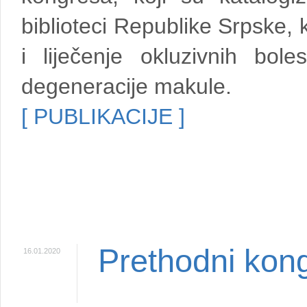
biblioteci Republike Srpske, 
i liječenje okluzivnih bole
degeneracije makule.
[ PUBLIKACIJE ]
Prethodni kong
16.01.2020